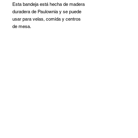
Esta bandeja está hecha de madera
duradera de Paulownia y se puede
usar para velas, comida y centros
de mesa.
Lavado gris
Respetuoso del medio ambiente
Ligero para uso diario
Tallado a mano por hábiles
artesanos
PRODUCT INFO
Paulownia Wood -- 16-1/2" W x 10" H
x 4" D
1-954-257-1920
|
gh.hygge@gmail.com
© 2020 by Hygge decor and